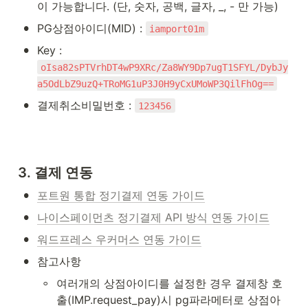
이 가능합니다. (단, 숫자, 공백, 글자, _, - 만 가능)
•
PG상점아이디(MID) : 
iamport01m
•
Key : 
oIsa82sPTVrhDT4wP9XRc/Za8WY9Dp7ugT1SFYL/DybJy
a5OdLbZ9uzQ+TRoMG1uP3J0H9yCxUMoWP3QilFhOg==
•
결제취소비밀번호 : 
123456
3
. 결제 연동
•
포트원 통합 정기결제 연동 가이드
•
나이스페이먼츠 정기결제 API 방식 연동 가이드
•
워드프레스 우커머스 연동 가이드
•
참고사항
◦
여러개의 상점아이디를 설정한 경우 결제창 호
출(IMP.request_pay)시 pg파라메터로 상점아