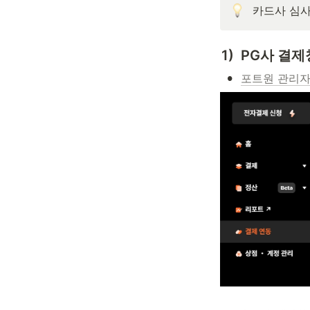
카드사 심사
1)  PG사 
•
포트원 관리