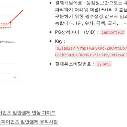
•
결제채널이름 : 상점정보만으로는 채널
파악하기 어려워 채널(PG)의 이름을
구분하기 위한 필수설정 값으로 임
능합니다. (단, 숫자, 공백, 글자, _, 
•
PG상점아이디(MID) : 
iamport01m
•
Key : 
oIsa82sPTVrhDT4wP9XRc/Za8WY9Dp7
OdLbZ9uzQ+TRoMG1uP3J0H9yCxUMoWP
•
결제취소비밀번호 : 
123456
동
이먼츠 일반결제 연동 가이드
스페이먼츠 일반결제 유의사항