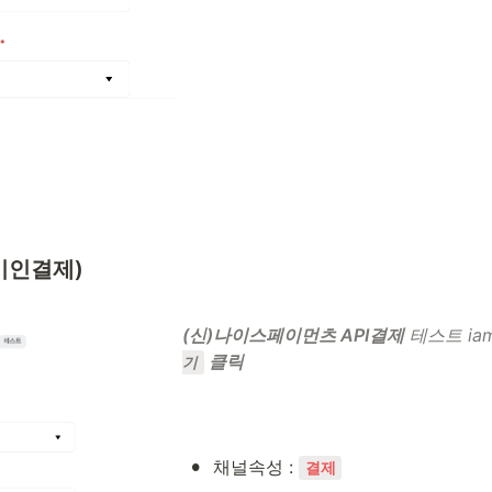
(키인결제)
(신)나이스페이먼츠 API결제
 테스트 iam
 클릭
기
•
채널속성 : 
결제