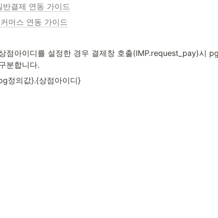
일반결제 연동 가이드
커머스 연동 가이드
점아이디를 설정한 경우 결제창 호출(IMP.request_pay)시
구분합니다.
 {pg정의값}.{상점아이디}