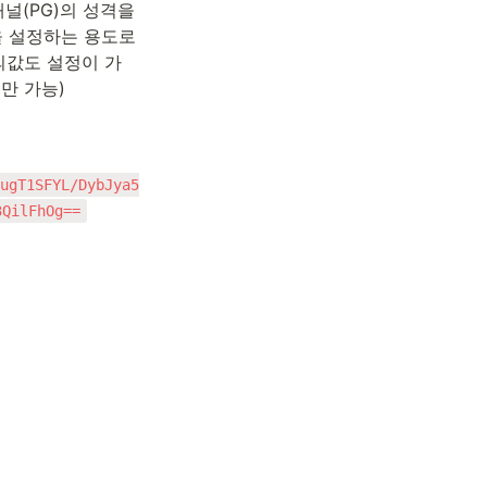
(PG)의 성격을 
 설정하는 용도로 
의값도 설정이 가
- 만 가능)
ugT1SFYL/DybJya5
3QilFhOg==