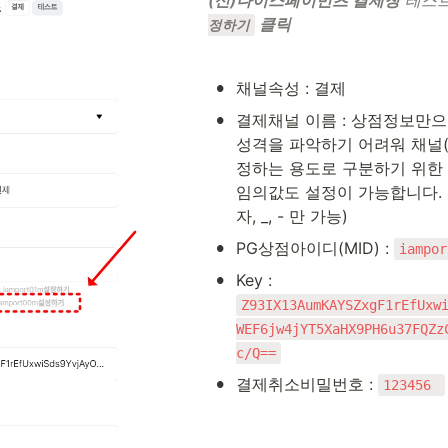
(신)나이스페이먼츠 결제창
 테스트
 클릭
정하기
•
채널속성 : 결제
•
결제채널 이름 : 상점정보만으로
성격을 파악하기 어려워 채널(
정하는 용도로 구분하기 위한 
임의값도 설정이 가능합니다. (단
자, _, - 만 가능)
•
PG상점아이디(MID) : 
iampor
•
Key : 
Z93IX13AumKAYSZxgF1rEfUxw
WEF6jw4jYT5XaHX9PH6u37FQZz
c/Q==
•
결제취소비밀번호 : 
123456 