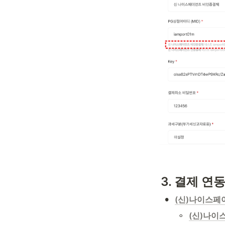
3
. 결제 연
•
(신)나이스페
◦
(신)나이