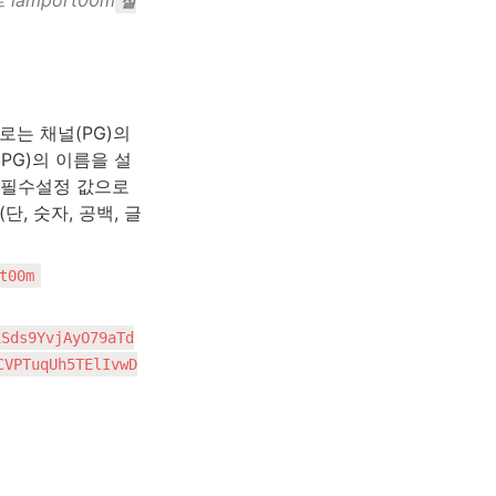
 iamport00m
설
는 채널(PG)의 
PG)의 이름을 설
필수설정 값으로 
, 숫자, 공백, 글
t00m
iSds9YvjAyO79aTd
CVPTuqUh5TElIvwD