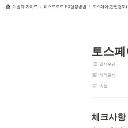
개발자 가이드
/
테스트모드 PG설정방법
/
토스페이(간편결제)
토스페
결제수단
해외결제
속성
체크사항