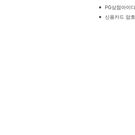
•
PG상점아이디(C
•
신용카드 암호화