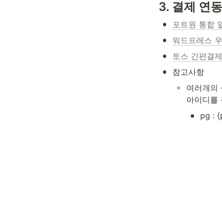
3
. 결제 연
•
포트원 통합 
•
워드프레스 우
•
토스 간편결제
•
참고사항
◦
여러개의 상
아이디를 
▪
pg :