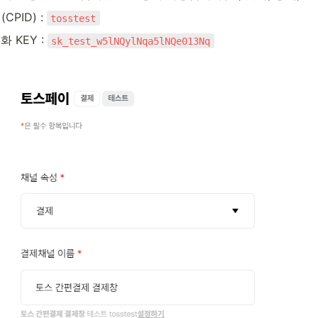
PID) : 
tosstest
 KEY : 
sk_test_w5lNQylNqa5lNQe013Nq