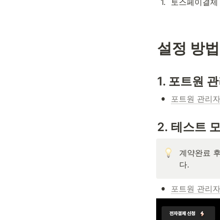
1
.
토스페이결제 
설정 방법
1. 포트원
•
포트원 관리
2. 테스트 
계약완료 후
다.
•
포트원 관리