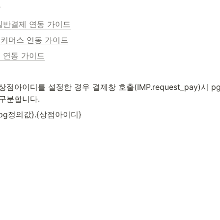
동
일반결제 연동 가이드
커머스 연동 가이드
 연동 가이드
점아이디를 설정한 경우 결제창 호출(IMP.request_pay)시
구분합니다.
 {pg정의값}.{상점아이디}