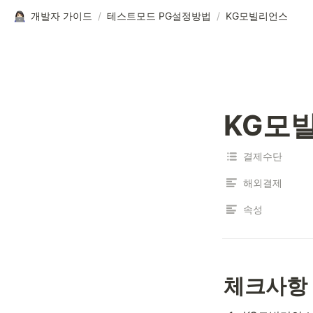
개발자 가이드
/
테스트모드 PG설정방법
/
KG모빌리언스
KG모
결제수단
해외결제
속성
체크사항