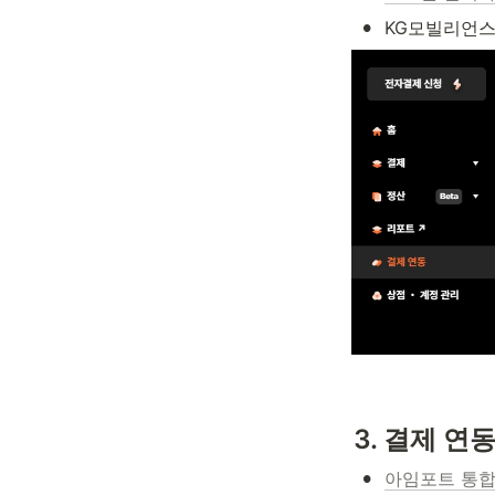
•
KG모빌리언스
3
. 결제 연
•
아임포트 통합